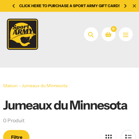
Aller
CLICK HERE TO PURCHASE A SPORT ARMY GIFT CARD!
LA SO
au
contenu
0
Chercher
Maison
Jumeaux du Minnesota
Jumeaux du Minnesota
Le
recueil:
0 Produit
Filtre